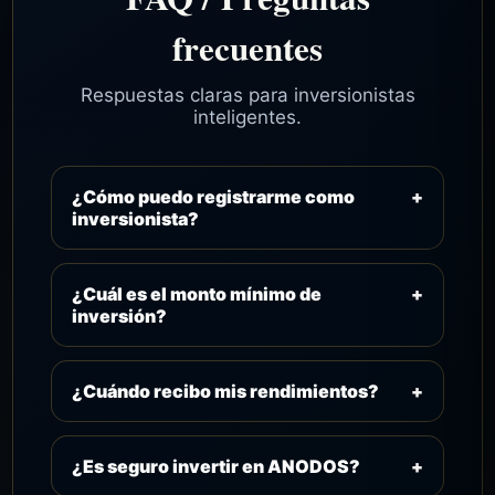
frecuentes
Respuestas claras para inversionistas
inteligentes.
¿Cómo puedo registrarme como
+
inversionista?
Ingresa al botón “Inversionista” y accede
a la plataforma segura de Capital
¿Cuál es el monto mínimo de
+
inversión?
Sanodos.
El monto puede configurarse según los
planes activos del ecosistema.
¿Cuándo recibo mis rendimientos?
+
El sistema trabaja con resultados
programados y seguimiento dentro de la
¿Es seguro invertir en ANODOS?
+
plataforma.